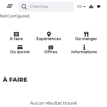
FR
NotConfigured,
FR
À faire
Expériences
Où manger
Où dormir
Offres
Informations
TERRITOIRE
À FAIRE
PLEIN AIR
CULTURE
NATURE ET BIEN-ÊTRE
Aucun résultat trouvé