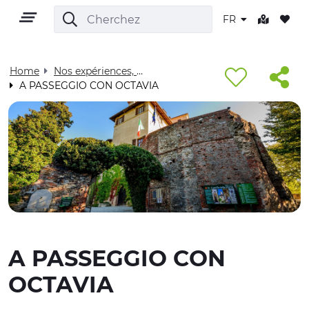
FR
Home
Nos expériences, pour vous - Visit Cuneese
A PASSEGGIO CON OCTAVIA
FR
TERRITOIRE
PLEIN AIR
A PASSEGGIO CON
CULTURE
OCTAVIA
NATURE ET BIEN-ÊTRE