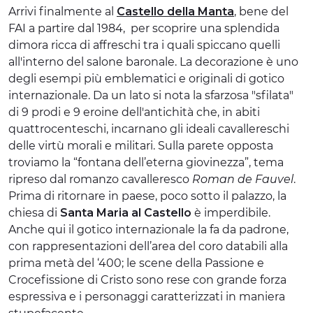
Arrivi finalmente al
Castello della Manta
, bene del
FAI a partire dal 1984, per scoprire una splendida
dimora ricca di affreschi tra i quali spiccano quelli
all'interno del salone baronale. La decorazione è uno
degli esempi più emblematici e originali di gotico
internazionale. Da un lato si nota la sfarzosa "sfilata"
di 9 prodi e 9 eroine dell'antichità che, in abiti
quattrocenteschi, incarnano gli ideali cavallereschi
delle virtù morali e militari. Sulla parete opposta
troviamo la “fontana dell’eterna giovinezza”, tema
ripreso dal romanzo cavalleresco
Roman de Fauvel
.
Prima di ritornare in paese, poco sotto il palazzo, la
chiesa di
Santa Maria al Castello
è imperdibile.
Anche qui il gotico internazionale la fa da padrone,
con rappresentazioni dell’area del coro databili alla
prima metà del ‘400; le scene della Passione e
Crocefissione di Cristo sono rese con grande forza
espressiva e i personaggi caratterizzati in maniera