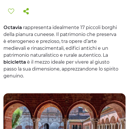
EXPÉRIENCES
ÉVÉNEMENTS
Octavia
rappresenta idealmente 17 piccoli borghi
OFFERTE
della pianura cuneese. Il patrimonio che preserva
è eterogeneo e prezioso, tra opere d’arte
ACCUEIL
medievali e rinascimentali, edifici antichi e un
patrimonio naturalistico e rurale autentico. La
bicicletta
è il mezzo ideale per vivere al giusto
passo la sua dimensione, apprezzandone lo spirito
genuino.