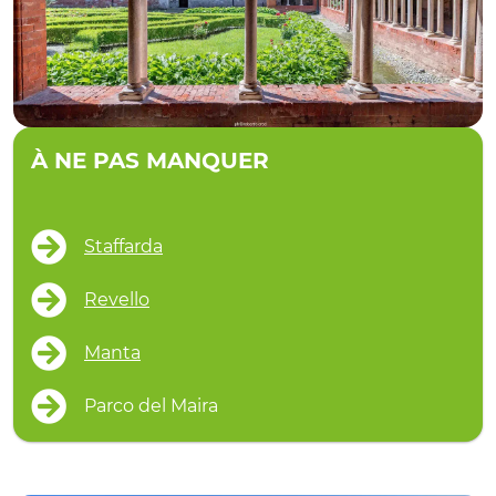
À NE PAS MANQUER
Staffarda
Revello
Manta
Parco del Maira