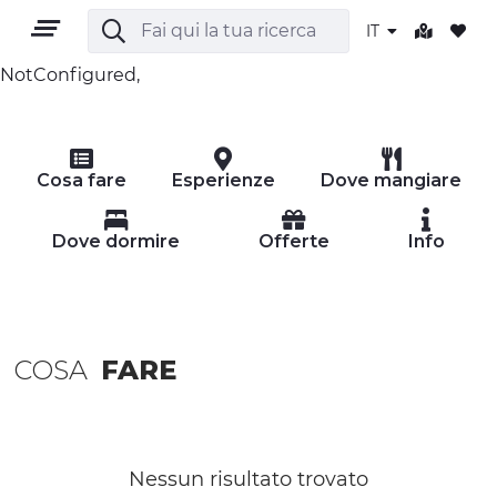
IT
NotConfigured,
IT
Cosa fare
Esperienze
Dove mangiare
Dove dormire
Offerte
Info
TERRITORIO
COSA
FARE
OUTDOOR
CULTURA
NATURA E BENESSERE
Nessun risultato trovato