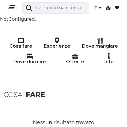
IT
NotConfigured,
IT
Cosa fare
Esperienze
Dove mangiare
Dove dormire
Offerte
Info
TERRITORIO
COSA
FARE
OUTDOOR
CULTURA
NATURA E BENESSERE
Nessun risultato trovato