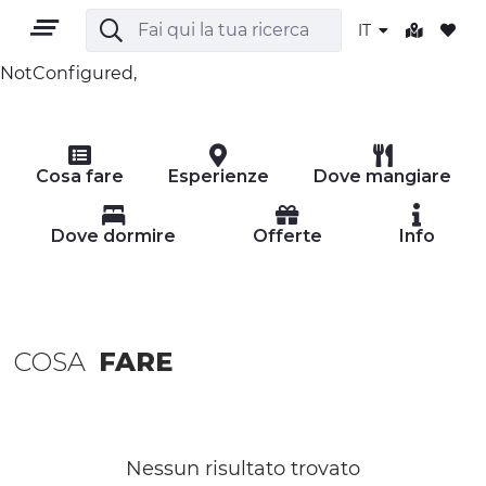
IT
NotConfigured,
IT
Cosa fare
Esperienze
Dove mangiare
Dove dormire
Offerte
Info
TERRITORIO
COSA
FARE
OUTDOOR
CULTURA
NATURA E BENESSERE
Nessun risultato trovato