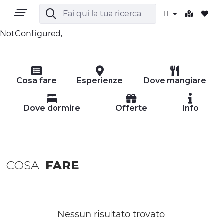
IT
NotConfigured,
IT
Cosa fare
Esperienze
Dove mangiare
Dove dormire
Offerte
Info
TERRITORIO
COSA
FARE
OUTDOOR
CULTURA
NATURA E BENESSERE
Nessun risultato trovato