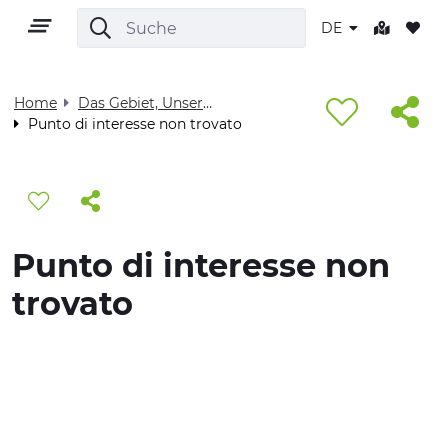
DE
Home
Das Gebiet, Unser Zuhause - Visit Cuneese
Punto di interesse non trovato
DE
Punto di interesse non
GEBIET
trovato
OUTDOOR
KULTUR
NATUR UND WELLNESS