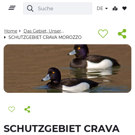
DE
Home
Das Gebiet, Unser Zuhause - Visit Cuneese
SCHUTZGEBIET CRAVA MOROZZO
DE
GEBIET
OUTDOOR
KULTUR
SCHUTZGEBIET CRAVA
NATUR UND WELLNESS