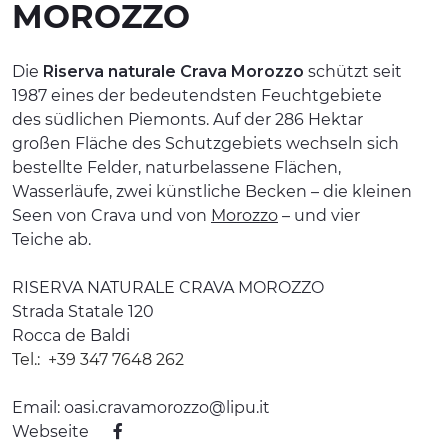
MOROZZO
ERLEBNISSE
EVENTS
Die
Riserva naturale Crava Morozzo
schützt seit
1987 eines der bedeutendsten Feuchtgebiete
OFFERTE
des südlichen Piemonts. Auf der 286 Hektar
großen Fläche des Schutzgebiets wechseln sich
UNTERKÜNFTE
bestellte Felder, naturbelassene Flächen,
Wasserläufe, zwei künstliche Becken – die kleinen
Seen von Crava und von
Morozzo
– und vier
Teiche ab.
RISERVA NATURALE CRAVA MOROZZO
Strada Statale 120
Rocca de Baldi
Tel.:
+39 347 7648 262
Email:
oasi.cravamorozzo@lipu.it
Webseite