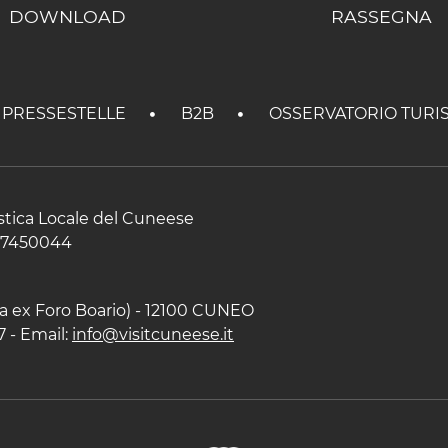
DOWNLOAD
RASSEGNA
PRESSESTELLE
B2B
OSSERVATORIO TURI
istica Locale del Cuneese
597450044
zza ex Foro Boario) - 12100 CUNEO
7 - Email:
info@visitcuneese.it