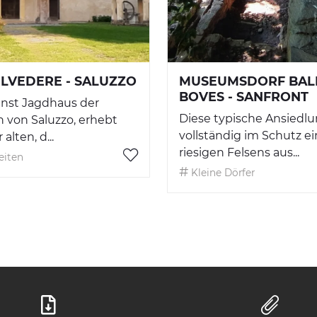
ELVEDERE - SALUZZO
MUSEUMSDORF BA
BOVES - SANFRONT
 einst Jagdhaus der
Diese typische Ansiedlu
 von Saluzzo, erhebt
vollständig im Schutz e
alten, d...
riesigen Felsens aus...
eiten
Kleine Dörfer