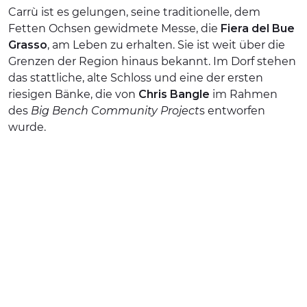
Carrù ist es gelungen, seine traditionelle, dem
ERLEBNISSE
Fetten Ochsen gewidmete Messe, die
Fiera del Bue
Grasso
, am Leben zu erhalten. Sie ist weit über die
EVENTS
Grenzen der Region hinaus bekannt. Im Dorf stehen
das stattliche, alte Schloss und eine der ersten
OFFERTE
riesigen Bänke, die von
Chris Bangle
im Rahmen
UNTERKÜNFTE
des
Big Bench Community Project
s entworfen
wurde.