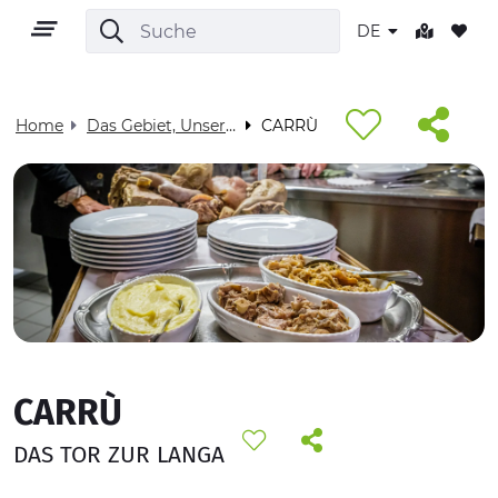
DE
Home
Das Gebiet, Unser Zuhause - Visit Cuneese
CARRÙ
DE
GEBIET
OUTDOOR
CARRÙ
KULTUR
DAS TOR ZUR LANGA
NATUR UND WELLNESS