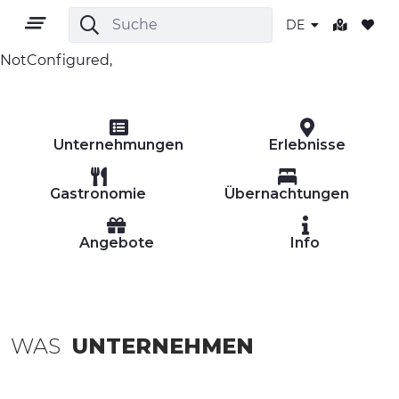
DE
NotConfigured,
DE
Unternehmungen
Erlebnisse
Gastronomie
Übernachtungen
Angebote
Info
GEBIET
OUTDOOR
KULTUR
WAS
UNTERNEHMEN
NATUR UND WELLNESS