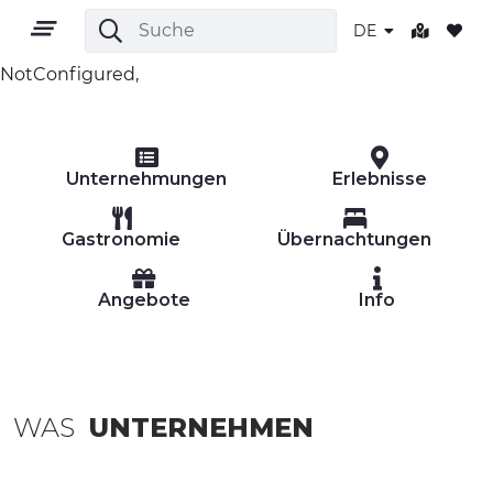
DE
NotConfigured,
DE
Unternehmungen
Erlebnisse
Gastronomie
Übernachtungen
Angebote
Info
GEBIET
OUTDOOR
KULTUR
WAS
UNTERNEHMEN
NATUR UND WELLNESS