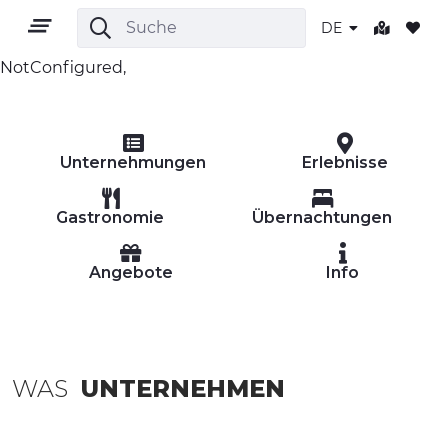
DE
NotConfigured,
DE
Unternehmungen
Erlebnisse
Gastronomie
Übernachtungen
Angebote
Info
GEBIET
OUTDOOR
KULTUR
WAS
UNTERNEHMEN
NATUR UND WELLNESS