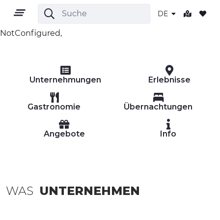
DE
NotConfigured,
DE
Unternehmungen
Erlebnisse
Gastronomie
Übernachtungen
Angebote
Info
GEBIET
OUTDOOR
KULTUR
WAS
UNTERNEHMEN
NATUR UND WELLNESS