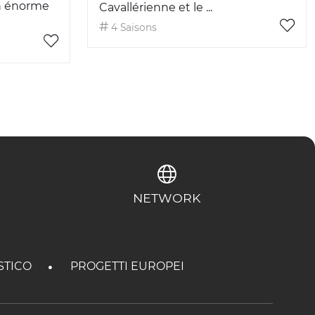
un énorme
Cavallérienne et le ...
4 Saisons
NETWORK
STICO
PROGETTI EUROPEI