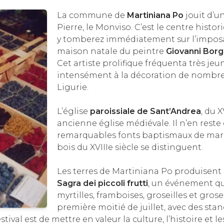
La commune de
Martiniana Po
jouit d’un
Pierre, le Monviso. C’est le centre histo
y tomberez immédiatement sur l’impos
maison natale du peintre
Giovanni Bor
Cet artiste prolifique fréquenta très jeu
intensément à la décoration de nombreux
Ligurie.
L’église
paroissiale de Sant’Andrea
, du X
ancienne église médiévale. Il n’en reste q
remarquables fonts baptismaux de marbr
bois du XVIIIe siècle se distinguent.
Les terres de Martiniana Po produisent 
Sagra dei piccoli frutti
, un événement qu
myrtilles, framboises, groseilles et gro
première moitié de juillet, avec des st
ival est de mettre en valeur la culture, l’histoire et le