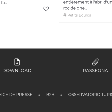
entièrement à l'abri d'
'a...
roc de gne...
Petits Bourgs
DOWNLOAD
RASSEGNA
VICE DE PRESSE
B2B
OSSERVATORIO TURI