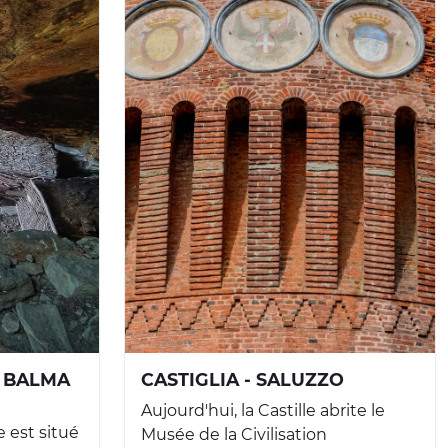
 BALMA
CASTIGLIA - SALUZZO
Aujourd'hui, la Castille abrite le
e est situé
Musée de la Civilisation