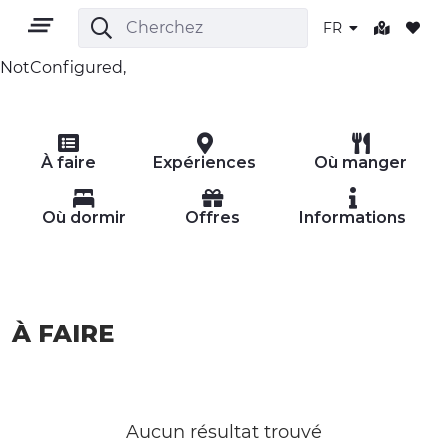
FR
NotConfigured,
FR
À faire
Expériences
Où manger
Où dormir
Offres
Informations
TERRITOIRE
À FAIRE
PLEIN AIR
CULTURE
NATURE ET BIEN-ÊTRE
Aucun résultat trouvé