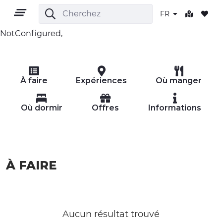
FR
NotConfigured,
FR
À faire
Expériences
Où manger
Où dormir
Offres
Informations
TERRITOIRE
À FAIRE
PLEIN AIR
CULTURE
NATURE ET BIEN-ÊTRE
Aucun résultat trouvé