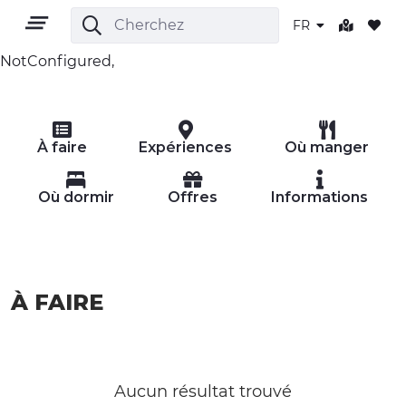
FR
NotConfigured,
FR
À faire
Expériences
Où manger
Où dormir
Offres
Informations
TERRITOIRE
À FAIRE
PLEIN AIR
CULTURE
NATURE ET BIEN-ÊTRE
Aucun résultat trouvé