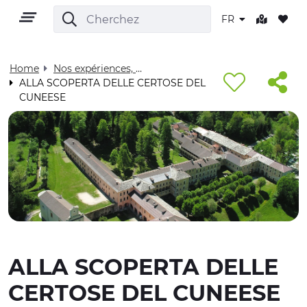
FR
Home
Nos expériences, pour vous - Visit Cuneese
ALLA SCOPERTA DELLE CERTOSE DEL
CUNEESE
FR
TERRITOIRE
PLEIN AIR
ALLA SCOPERTA DELLE
CULTURE
CERTOSE DEL CUNEESE
NATURE ET BIEN-ÊTRE