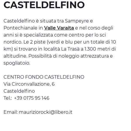
CASTELDELFINO
ESPERIENZE
EVENTI
Casteldelfino è situata tra Sampeyre e
Pontechianale in
Valle Varaita
e nel corso degli
OFFERTE
anni si è specializzata come centro per lo sci
nordico. Le 2 piste (verdi e blu per un totale di 10
ACCOGLIENZA
km) si trovano in località La Trasà a 1.300 metri di
altitudine. Possibilità di noleggio attrezzatura e
spogliatoio.
CENTRO FONDO CASTELDELFINO
Via Circonvallazione, 6
Casteldelfino
Tel.:
+39 0175 95 146
Email:
mauriziorocki@libero.it