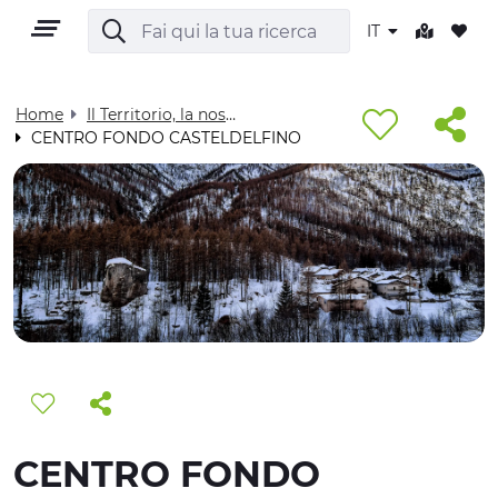
IT
Home
Il Territorio, la nostra casa - Visit Cuneese
CENTRO FONDO CASTELDELFINO
IT
TERRITORIO
OUTDOOR
CULTURA
CENTRO FONDO
NATURA E BENESSERE