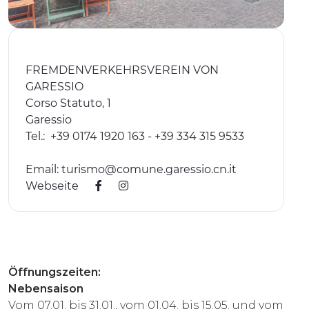
ERLEBNISSE
EVENTS
FREMDENVERKEHRSVEREIN VON
OFFERTE
GARESSIO
Corso Statuto, 1
UNTERKÜNFTE
Garessio
Tel.:
+39 0174 1920 163 - +39 334 315 9533
Email:
turismo@comune.garessio.cn.it
Webseite
Öffnungszeiten:
Nebensaison
Vom 07.01. bis 31.01., vom 01.04. bis 15.05. und vom