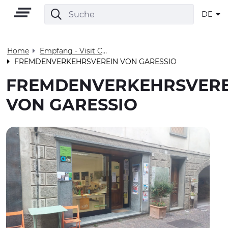
DE
Home
Empfang - Visit Cuneese
FREMDENVERKEHRSVEREIN VON GARESSIO
DE
FREMDENVERKEHRSVERE
VON GARESSIO
GEBIET
OUTDOOR
KULTUR
NATUR UND WELLNESS