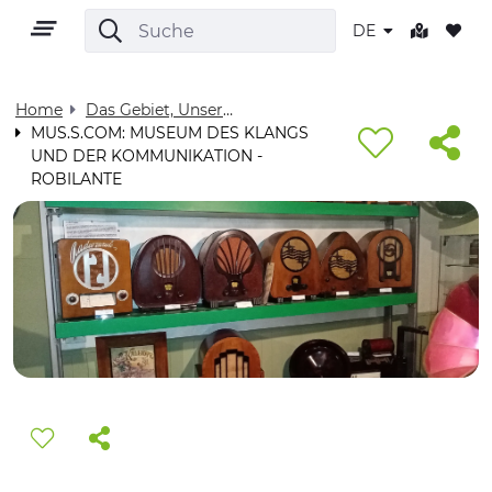
DE
Home
Das Gebiet, Unser Zuhause - Visit Cuneese
MUS.S.COM: MUSEUM DES KLANGS
UND DER KOMMUNIKATION -
DE
ROBILANTE
GEBIET
OUTDOOR
KULTUR
NATUR UND WELLNESS