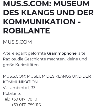
MUS.S.COM: MUSEUM
ERLEBNISSE
DES KLANGS UND DER
EVENTS
KOMMUNIKATION -
OFFERTE
ROBILANTE
UNTERKÜNFTE
MUS.S.COM
Alte, elegant geformte
Grammophone
, alte
Radios, die Geschichte machten, kleine und
große Kuriositäten.
MUS.S.COM: MUSEUM DES KLANGS UND DER
KOMMUNIKATION
Via Umberto I, 33
Robilante
Tel.:
+39 0171 78 101
+39 0171 789 116