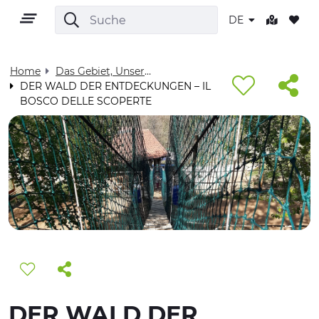
DE
Home
Das Gebiet, Unser Zuhause - Visit Cuneese
DER WALD DER ENTDECKUNGEN – IL
BOSCO DELLE SCOPERTE
DE
GEBIET
OUTDOOR
KULTUR
NATUR UND WELLNESS
DER WALD DER