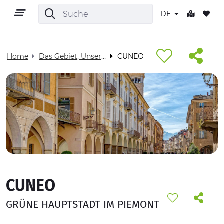
DE
Home
Das Gebiet, Unser Zuhause - Visit Cuneese
CUNEO
DE
GEBIET
OUTDOOR
CUNEO
KULTUR
GRÜNE HAUPTSTADT IM PIEMONT
NATUR UND WELLNESS