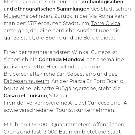
Klosters, in dem sich heute die
archäologischen
und ethnografischen Sammlungen
des
Städtischen
Museums
befinden. Zurück in der Via Roma kann
man den 1317 erbauten Stadtturm,
Torre Civica
,
ersteigen, der eine herrliche Aussicht über die
ganze Stadt, die Ebene und die Berge bietet.
Einer der faszinierendsten Winkel Cuneos ist
sicherlich die
Contrada Mondovì
, das ehemalige
jüdische Ghetto. Hier befindet sich die
Bruderschaftskirche San Sebastiano und das
Diözesanmuseum
. An der Piazza Ex Foro Boario,
heute eine lebhafte Fußgängerzone, steht die
Casa del Turismo
, Sitz der
Fremdenverkehrsvereine ATL del Cuneese und IAT
sowie verschiedener Touristikunternehmen.
Mit ihren 1.350.000 Quadratmetern öffentlichen
Grüns und fast 13.000 Bäumen bietet die Stadt