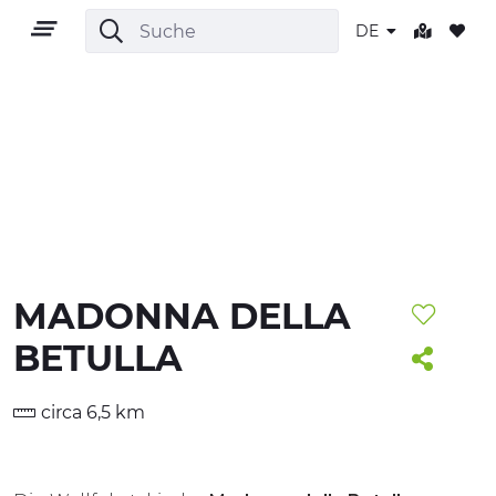
DE
DE
MADONNA DELLA
GEBIET
BETULLA
OUTDOOR
circa 6,5 km
KULTUR
NATUR UND WELLNESS