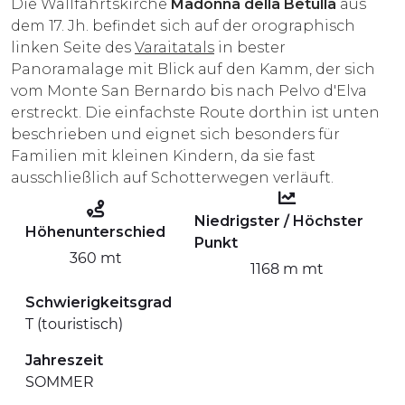
Die Wallfahrtskirche
Madonna della Betulla
aus
ERLEBNISSE
dem 17. Jh. befindet sich auf der orographisch
linken Seite des
Varaitatals
in bester
EVENTS
Panoramalage mit Blick auf den Kamm, der sich
vom Monte San Bernardo bis nach Pelvo d'Elva
OFFERTE
erstreckt. Die einfachste Route dorthin ist unten
beschrieben und eignet sich besonders für
UNTERKÜNFTE
Familien mit kleinen Kindern, da sie fast
ausschließlich auf Schotterwegen verläuft.
Niedrigster / Höchster
Höhenunterschied
Punkt
360 mt
1168 m mt
Schwierigkeitsgrad
T (touristisch)
Jahreszeit
SOMMER