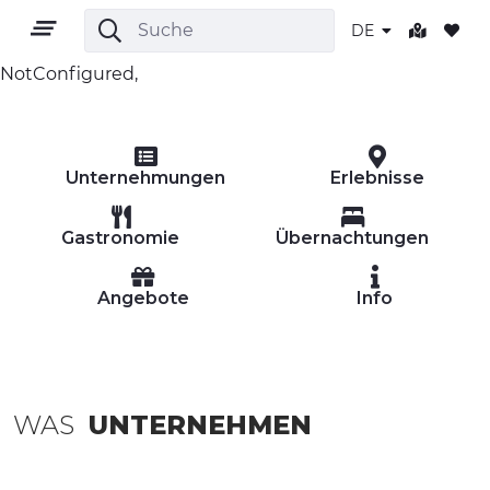
DE
NotConfigured,
DE
Unternehmungen
Erlebnisse
Gastronomie
Übernachtungen
Angebote
Info
GEBIET
OUTDOOR
KULTUR
WAS
UNTERNEHMEN
NATUR UND WELLNESS