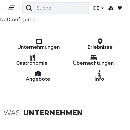
DE
NotConfigured,
DE
Unternehmungen
Erlebnisse
Gastronomie
Übernachtungen
Angebote
Info
GEBIET
OUTDOOR
KULTUR
WAS
UNTERNEHMEN
NATUR UND WELLNESS