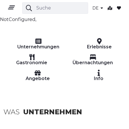
DE
NotConfigured,
DE
Unternehmungen
Erlebnisse
Gastronomie
Übernachtungen
Angebote
Info
GEBIET
OUTDOOR
KULTUR
WAS
UNTERNEHMEN
NATUR UND WELLNESS