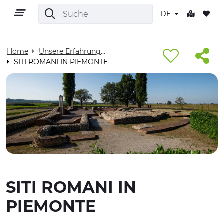
DE
Home
Unsere Erfahrungen, Für Dich - Visit Cuneese
SITI ROMANI IN PIEMONTE
DE
GEBIET
OUTDOOR
SITI ROMANI IN
KULTUR
PIEMONTE
NATUR UND WELLNESS