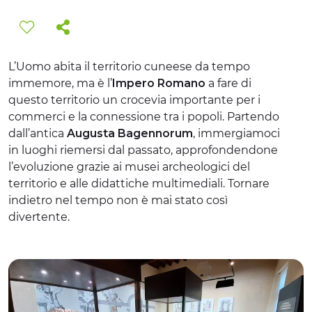
ERLEBNISSE
EVENTS
L’Uomo abita il territorio cuneese da tempo
OFFERTE
immemore, ma è l’
Impero Romano
a fare di
questo territorio un crocevia importante per i
UNTERKÜNFTE
commerci e la connessione tra i popoli. Partendo
dall’antica
Augusta Bagennorum
, immergiamoci
in luoghi riemersi dal passato, approfondendone
l’evoluzione grazie ai musei archeologici del
territorio e alle didattiche multimediali. Tornare
indietro nel tempo non è mai stato così
divertente.