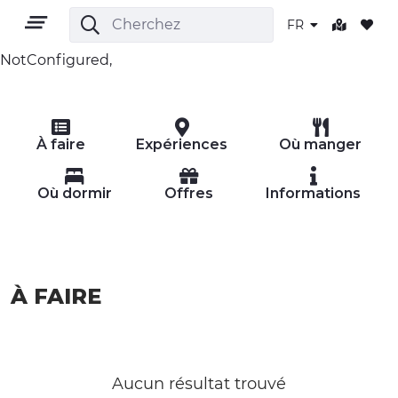
FR
NotConfigured,
FR
À faire
Expériences
Où manger
Où dormir
Offres
Informations
TERRITOIRE
À FAIRE
PLEIN AIR
CULTURE
NATURE ET BIEN-ÊTRE
Aucun résultat trouvé