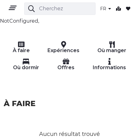
FR
NotConfigured,
FR
À faire
Expériences
Où manger
Où dormir
Offres
Informations
TERRITOIRE
À FAIRE
PLEIN AIR
CULTURE
NATURE ET BIEN-ÊTRE
Aucun résultat trouvé