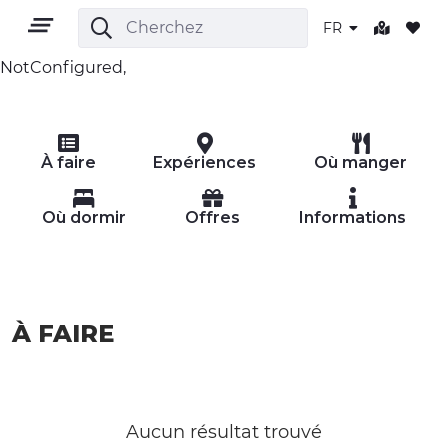
FR
NotConfigured,
FR
À faire
Expériences
Où manger
Où dormir
Offres
Informations
TERRITOIRE
À FAIRE
PLEIN AIR
CULTURE
NATURE ET BIEN-ÊTRE
Aucun résultat trouvé