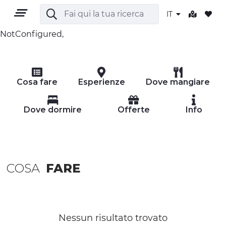
IT
NotConfigured,
IT
Cosa fare
Esperienze
Dove mangiare
Dove dormire
Offerte
Info
TERRITORIO
COSA
FARE
OUTDOOR
CULTURA
NATURA E BENESSERE
Nessun risultato trovato