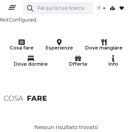
IT
NotConfigured,
IT
Cosa fare
Esperienze
Dove mangiare
Dove dormire
Offerte
Info
TERRITORIO
COSA
FARE
OUTDOOR
CULTURA
NATURA E BENESSERE
Nessun risultato trovato