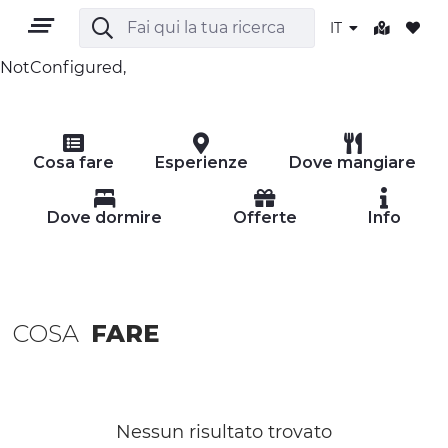
IT
NotConfigured,
IT
Cosa fare
Esperienze
Dove mangiare
Dove dormire
Offerte
Info
TERRITORIO
COSA
FARE
OUTDOOR
CULTURA
NATURA E BENESSERE
Nessun risultato trovato