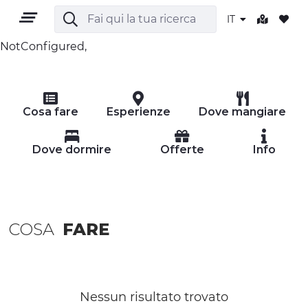
IT
NotConfigured,
IT
Cosa fare
Esperienze
Dove mangiare
Dove dormire
Offerte
Info
TERRITORIO
COSA
FARE
OUTDOOR
CULTURA
NATURA E BENESSERE
Nessun risultato trovato