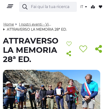
IT
Home
I nostri eventi - Visit Cuneese
ATTRAVERSO LA MEMORIA 28ª ED.
IT
ATTRAVERSO
LA MEMORIA
28ª ED.
TERRITORIO
OUTDOOR
CULTURA
NATURA E BENESSERE