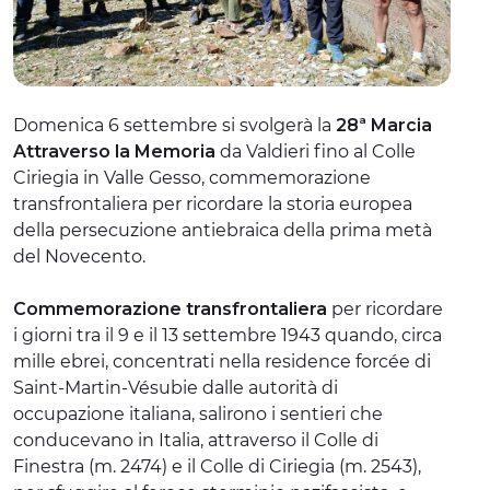
ESPERIENZE
EVENTI
Domenica 6 settembre si svolgerà la
28ª
Marcia
OFFERTE
Attraverso la Memoria
da Valdieri fino al Colle
ACCOGLIENZA
Ciriegia in Valle Gesso, commemorazione
transfrontaliera per ricordare la storia europea
della persecuzione antiebraica della prima metà
del Novecento.
Commemorazione transfrontaliera
per ricordare
i giorni tra il 9 e il 13 settembre 1943 quando, circa
mille ebrei, concentrati nella residence forcée di
Saint-Martin-Vésubie dalle autorità di
occupazione italiana, salirono i sentieri che
conducevano in Italia, attraverso il Colle di
Finestra (m. 2474) e il Colle di Ciriegia (m. 2543),