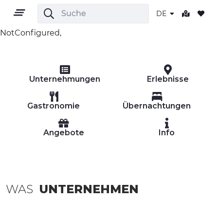
DE
NotConfigured,
DE
Unternehmungen
Erlebnisse
Gastronomie
Übernachtungen
Angebote
Info
GEBIET
OUTDOOR
KULTUR
WAS
UNTERNEHMEN
NATUR UND WELLNESS