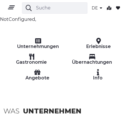
DE
NotConfigured,
DE
Unternehmungen
Erlebnisse
Gastronomie
Übernachtungen
Angebote
Info
GEBIET
OUTDOOR
KULTUR
WAS
UNTERNEHMEN
NATUR UND WELLNESS