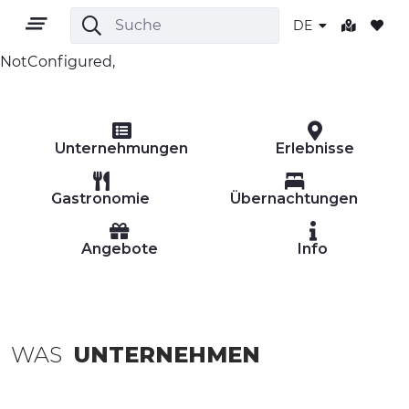
DE
NotConfigured,
DE
Unternehmungen
Erlebnisse
Gastronomie
Übernachtungen
Angebote
Info
GEBIET
OUTDOOR
KULTUR
WAS
UNTERNEHMEN
NATUR UND WELLNESS