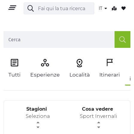
IT
IT
P
Tutti
Esperienze
Località
Itinerari
i
TERRITORIO
OUTDOOR
Stagioni
Cosa vedere
CULTURA
Seleziona
Sport Invernali
NATURA E BENESSERE