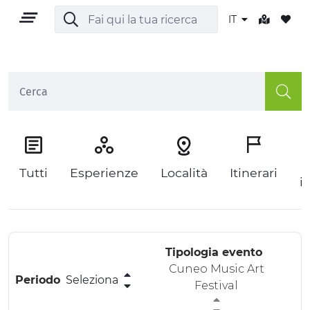
IT
IT
P
Tutti
Esperienze
Località
Itinerari
i
TERRITORIO
OUTDOOR
Tipologia evento
CULTURA
Cuneo Music Art
Periodo
Seleziona
Festival
NATURA E BENESSERE