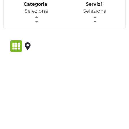
Categoria
Servizi
ESPERIENZE
Seleziona
Seleziona
EVENTI
OFFERTE
ACCOGLIENZA
visualizzazione_griglia
visualizzazione_mappa