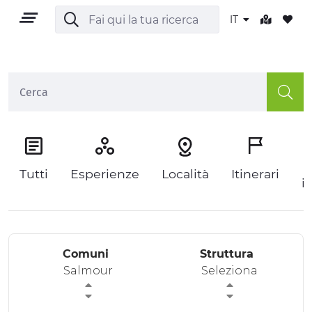
IT
IT
P
Tutti
Esperienze
Località
Itinerari
i
TERRITORIO
OUTDOOR
Comuni
Struttura
CULTURA
Salmour
Seleziona
NATURA E BENESSERE