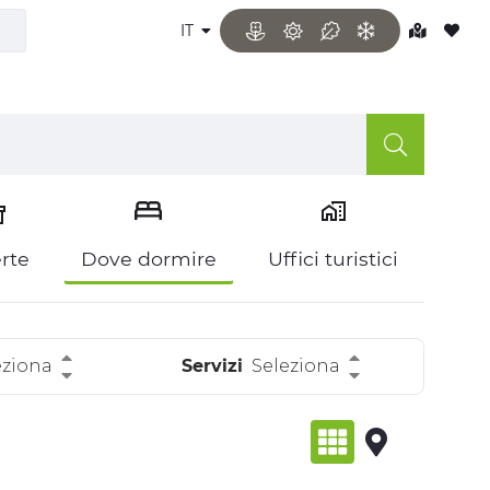
IT
rte
Dove dormire
Uffici turistici
eziona
Servizi
Seleziona
visualizzazion
visualizz