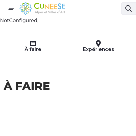
NotConfigured,
À faire
Expériences
À FAIRE