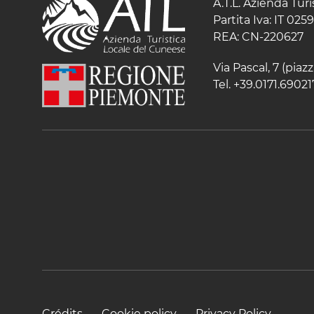
A.T.L. Azienda Tur
Partita Iva: IT 02
REA: CN-220627
Via Pascal, 7 (pia
Tel. +39.0171.69021
Crédits
Cookie policy
Privacy Policy