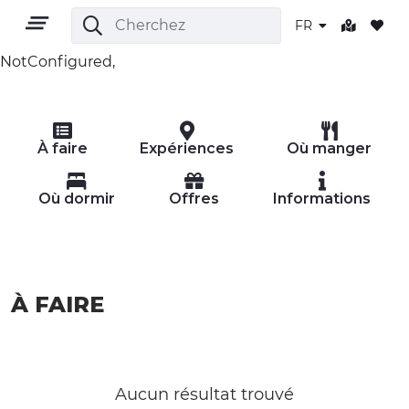
FR
NotConfigured,
FR
À faire
Expériences
Où manger
Où dormir
Offres
Informations
TERRITOIRE
À FAIRE
PLEIN AIR
CULTURE
NATURE ET BIEN-ÊTRE
Aucun résultat trouvé