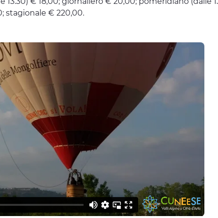
le 13.30) € 18,00; giornaliero € 20,00; pomeridiano (dalle 13
00; stagionale € 220,00.