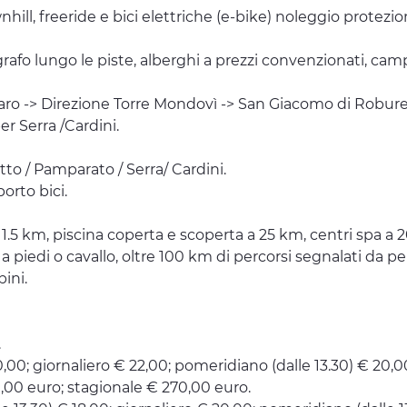
hill, freeride e bici elettriche (e-bike) noleggio protezioni
ografo lungo le piste, alberghi a prezzi convenzionati, camp
naro -> Direzione Torre Mondovì -> San Giacomo di Robure
r Serra /Cardini.
tto / Pamparato / Serra/ Cardini.
orto bici.
1.5 km, piscina coperta e scoperta a 25 km, centri spa 
 piedi o cavallo, oltre 100 km di percorsi segnalati da per
ini.
.
0,00; giornaliero € 22,00; pomeridiano (dalle 13.30) € 20,00
30,00 euro; stagionale € 270,00 euro.