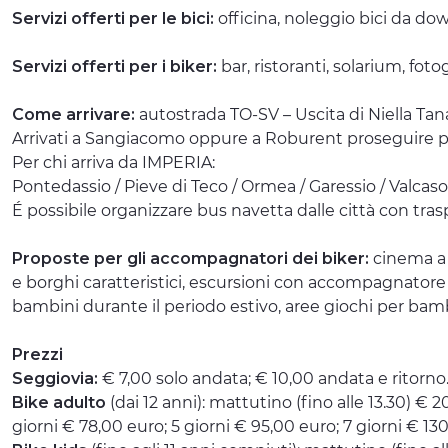
Servizi offerti per le bici:
officina, noleggio bici da down
Servizi offerti per i biker:
bar, ristoranti, solarium, fot
Come arrivare:
autostrada TO-SV – Uscita di Niella Ta
Arrivati a Sangiacomo oppure a Roburent proseguire pe
Per chi arriva da IMPERIA:
Pontedassio / Pieve di Teco / Ormea / Garessio / Valcaso
É possibile organizzare bus navetta dalle città con trasp
Proposte per gli accompagnatori dei biker:
cinema a 
e borghi caratteristici, escursioni con accompagnatore a
bambini durante il periodo estivo, aree giochi per bamb
Prezzi
Seggiovia:
€ 7,00 solo andata; € 10,00 andata e ritorno
Bike adulto
(dai 12 anni): mattutino (fino alle 13.30) € 2
giorni € 78,00 euro; 5 giorni € 95,00 euro; 7 giorni € 1