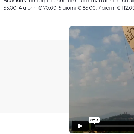
Bike kids
(fino agli 11 anni compiuti): mattutino (fino al
55,00; 4 giorni € 70,00; 5 giorni € 85,00; 7 giorni € 112,