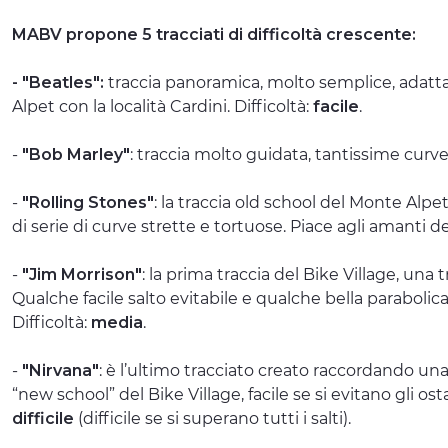
MABV propone 5 tracciati di difficoltà crescente:
- "Beatles":
traccia panoramica, molto semplice, adatta 
Alpet con la località Cardini. Difficoltà:
facile
.
-
"Bob Marley"
: traccia molto guidata, tantissime curve 
-
"Rolling Stones"
: la traccia old school del Monte Alp
di serie di curve strette e tortuose. Piace agli amanti de
-
"Jim Morrison"
: la prima traccia del Bike Village, una 
Qualche facile salto evitabile e qualche bella paraboli
Difficoltà:
media
.
-
"Nirvana"
: è l’ultimo tracciato creato raccordando una 
“new school” del Bike Village, facile se si evitano gli ost
difficile
(difficile se si superano tutti i salti).