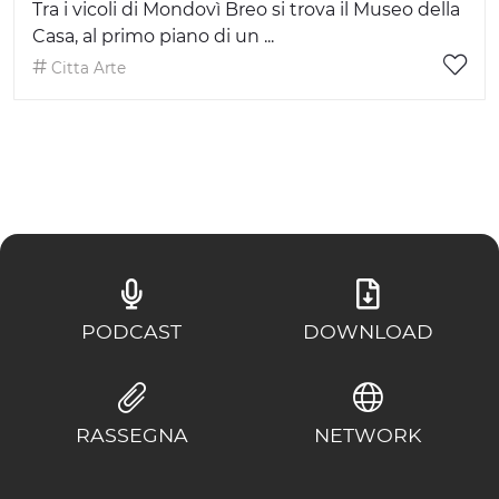
Tra i vicoli di Mondovì Breo si trova il Museo della
Casa, al primo piano di un ...
Citta Arte
PODCAST
DOWNLOAD
RASSEGNA
NETWORK