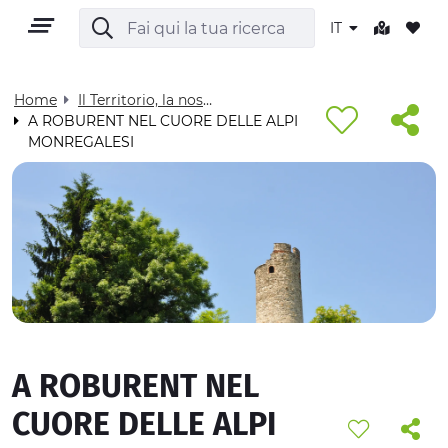
IT
Home
Il Territorio, la nostra casa - Visit Cuneese
A ROBURENT NEL CUORE DELLE ALPI
MONREGALESI
IT
TERRITORIO
OUTDOOR
A ROBURENT NEL
CULTURA
CUORE DELLE ALPI
NATURA E BENESSERE