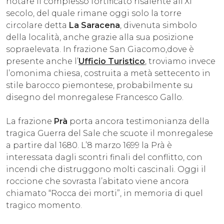
notare il complesso fortificato risalente all’XI
secolo, del quale rimane oggi solo la torre
circolare detta
La Saracena
, divenuta simbolo
della località, anche grazie alla sua posizione
sopraelevata. In frazione San Giacomo,dove è
presente anche l’
Ufficio Turistico
, troviamo invece
l’omonima chiesa, costruita a metà settecento in
stile barocco piemontese, probabilmente su
disegno del monregalese Francesco Gallo.
La frazione
Prà
porta ancora testimonianza della
tragica Guerra del Sale che scuote il monregalese
a partire dal 1680. L’8 marzo 1699 la Prà è
interessata dagli scontri finali del conflitto, con
incendi che distruggono molti cascinali. Oggi il
roccione che sovrasta l’abitato viene ancora
chiamato “Rocca dei morti”, in memoria di quel
tragico momento.