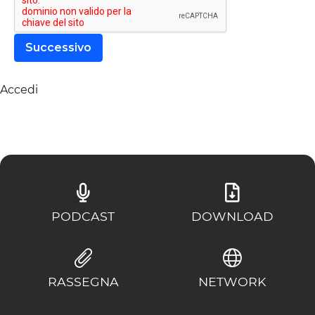
ESPERIENZE
EVENTI
Successivo
OFFERTE
Accedi
ACCOGLIENZA
PODCAST
DOWNLOAD
RASSEGNA
NETWORK