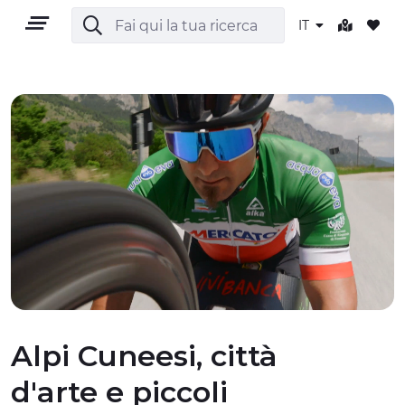
IT
IT
TERRITORIO
OUTDOOR
CULTURA
Alpi Cuneesi, città
d'arte e piccoli
NATURA E BENESSERE